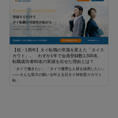
【祝・1周年】タイ転職の常識を変えた「タイス
ビ
カウト」。 わずか1年で会員登録数1,500名、
E
転職成功者80名の実績を出せた理由とは？
（
「タイで働きたい」「タイで優秀な人材を採用したい」
主
——そんな双方の願いを叶える日タイ特化型スカウト
見
転…
ニ
タ
週