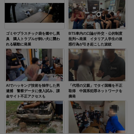
ゴミやプラスチック袋を燃やし異
BTS車内の口論が外交・公的制度
臭 隣人トラブルが飼い犬に襲わ
批判へ発展 イタリア人学生の迷
れる騒動に発展
惑行為が引き起こした波紋
AIでハッキング技術を独学した男
「代理の父親」でタイ国籍を不正
逮捕 警察データに侵入試み、課
取得 中国系犯罪ネットワークを
金サイト不正アクセスも
摘発