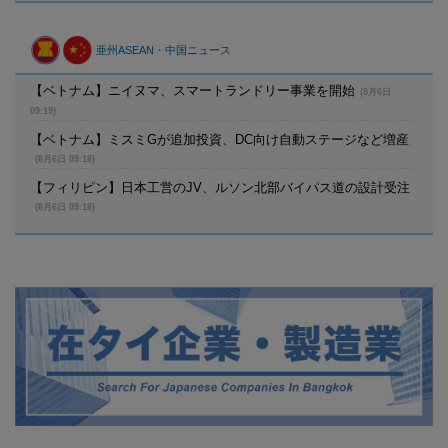
亜州ASEAN・中国ニュース
【ベトナム】ニイヌマ、スマートランドリー事業を開始
(8月6日
09:19)
【ベトナム】ミスミGが追加投資、DC向け自動ステージなど増産
(8月6日 09:18)
【フィリピン】日本工営のJV、ルソン北部バイパス道の設計受注
(8月6日 09:18)