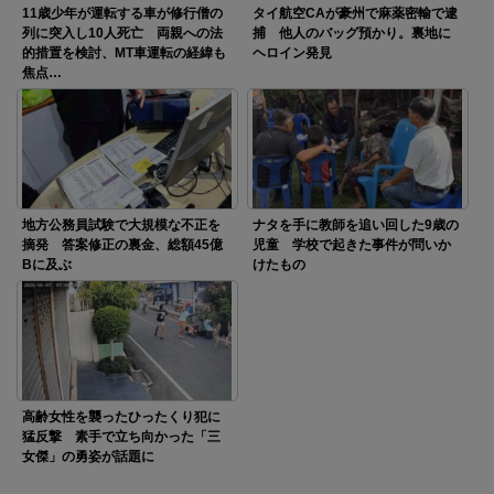
11歳少年が運転する車が修行僧の
タイ航空CAが豪州で麻薬密輸で逮
列に突入し10人死亡 両親への法
捕 他人のバッグ預かり。裏地に
的措置を検討、MT車運転の経緯も
ヘロイン発見
焦点…
地方公務員試験で大規模な不正を
ナタを手に教師を追い回した9歳の
摘発 答案修正の裏金、総額45億
児童 学校で起きた事件が問いか
Bに及ぶ
けたもの
高齢女性を襲ったひったくり犯に
猛反撃 素手で立ち向かった「三
女傑」の勇姿が話題に