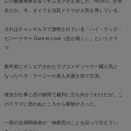
レの敏腕検察官役でキムタクが主演した「HERO」が有
名だが、今、タイでも法廷ドラマが人気を博している。
それはチャンネル３で放映されている「ハイ・ラック・
ピパークサー Dare to Love（恋が裁く）」というドラ
マ。
数年前にオンエアされたラブコメディーで一躍人気と
なったベラ・ラーニーが美人弁護士役で主演。
彼女が仕事と恋の狭間で裁判に立ち向かうわけだが、こ
のドラマに思わぬところから横槍が入った。
一部の法律関係者が「検察官のことを誤って伝えてい