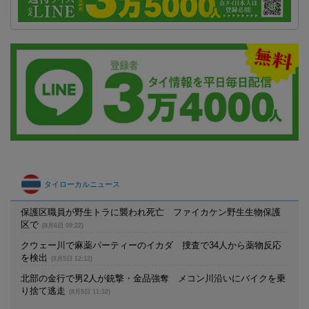
タイローカルニュース
保護区職員が野生トラに襲われ死亡 ファイカケン野生生物保護
区で
(8月6日 09:22)
クウェー川で麻薬パーティーのイカダ 捜査で34人から薬物反応
を検出
(8月5日 12:12)
北部の金行で男2人が銃撃・金品強奪 メコン川沿いにバイクを乗
り捨て逃走
(8月5日 11:32)