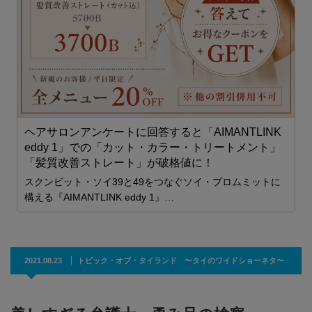
ェ
1
ム
2
ま

ヘアサロンアンケートに回答すると「AIMANTLINK
eddy 1」での「カット・カラー・トリートメント」
「髪質改善ストレート」が破格値に！
スクンビット・ソイ39と49をつなぐソイ・プロムミットに
構える『AIMANTLINK eddy 1』…
2021.08.23
トピック・オブ・タイランド 〜タイのワイドショーネタ〜