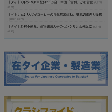
【タイ】7月のEV新車登録2.1万台、中国「吉利」が初首位
(8月7日
09:21)
【ベトナム】UCCがコーヒーの再生農業始動、現地調達先と提携
(8月7日 09:20)
【タイ】野村不動産、住宅開発大手のセンシリと合弁設立
(8月7日
09:20)