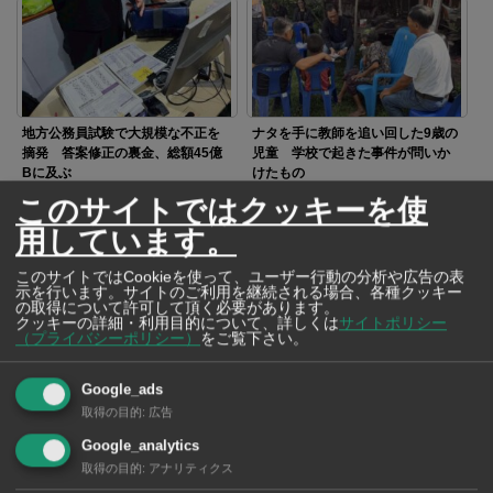
地方公務員試験で大規模な不正を
ナタを手に教師を追い回した9歳の
摘発 答案修正の裏金、総額45億
児童 学校で起きた事件が問いか
Bに及ぶ
けたもの
このサイトではクッキーを使
用しています。
このサイトではCookieを使って、ユーザー行動の分析や広告の表
示を行います。サイトのご利用を継続される場合、各種クッキー
の取得について許可して頂く必要があります。
クッキーの詳細・利用目的について、詳しくは
サイトポリシー
高齢女性を襲ったひったくり犯に
（プライバシーポリシー）
をご覧下さい。
猛反撃 素手で立ち向かった「三
女傑」の勇姿が話題に
Google_ads
取得の目的
:
広告
SNSで毎日ニュースを配信中！
Google_analytics
取得の目的
:
アナリティクス