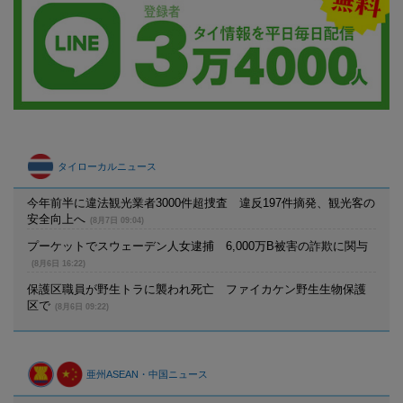
タイローカルニュース
今年前半に違法観光業者3000件超捜査 違反197件摘発、観光客の
安全向上へ
(8月7日 09:04)
プーケットでスウェーデン人女逮捕 6,000万B被害の詐欺に関与
(8月6日 16:22)
保護区職員が野生トラに襲われ死亡 ファイカケン野生生物保護
区で
(8月6日 09:22)
亜州ASEAN・中国ニュース