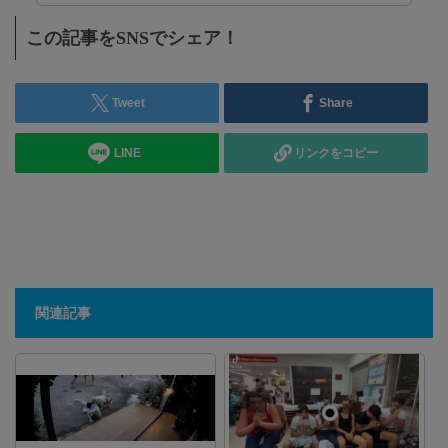
この記事をSNSでシェア！
を
元
優
外
Tweet
Share
20
消
【日
LINE
リンクをコピー
ー
関連記事