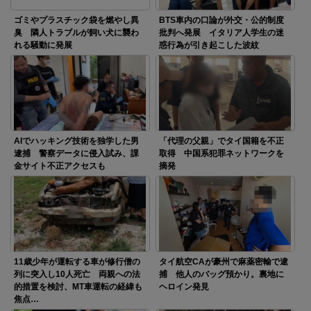
ゴミやプラスチック袋を燃やし異
BTS車内の口論が外交・公的制度
臭 隣人トラブルが飼い犬に襲わ
批判へ発展 イタリア人学生の迷
れる騒動に発展
惑行為が引き起こした波紋
AIでハッキング技術を独学した男
「代理の父親」でタイ国籍を不正
逮捕 警察データに侵入試み、課
取得 中国系犯罪ネットワークを
金サイト不正アクセスも
摘発
11歳少年が運転する車が修行僧の
タイ航空CAが豪州で麻薬密輸で逮
列に突入し10人死亡 両親への法
捕 他人のバッグ預かり。裏地に
的措置を検討、MT車運転の経緯も
ヘロイン発見
焦点…