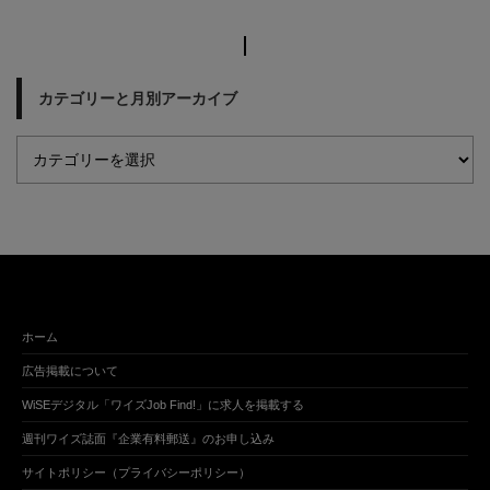
カテゴリーと月別アーカイブ
ホーム
広告掲載について
WiSEデジタル「ワイズJob Find!」に求人を掲載する
週刊ワイズ誌面『企業有料郵送』のお申し込み
サイトポリシー（プライバシーポリシー）