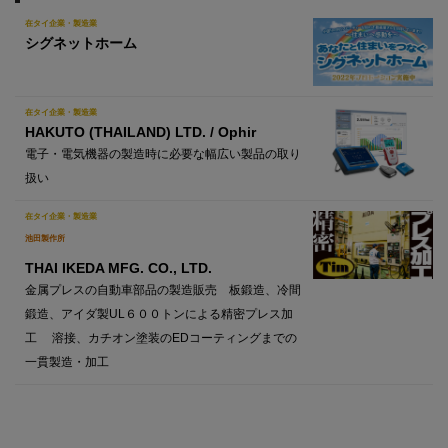
在タイ企業・製造業
シグネットホーム
在タイ企業・製造業
HAKUTO (THAILAND) LTD. / Ophir
電子・電気機器の製造時に必要な幅広い製品の取り
扱い
在タイ企業・製造業
池田製作所
THAI IKEDA MFG. CO., LTD.
金属プレスの自動車部品の製造販売 板鍛造、冷間
鍛造、アイダ製UL６００トンによる精密プレス加
工 溶接、カチオン塗装のEDコーティングまでの
一貫製造・加工