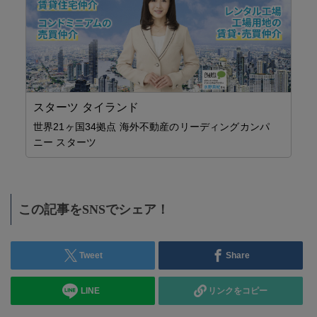
スターツ タイランド
世界21ヶ国34拠点 海外不動産のリーディングカンパ
ニー スターツ
セミ
この記事をSNSでシェア！
ヘ
施工
「A
ラ
Tweet
Share
ト
ス
LINE
リンクをコピー
トに