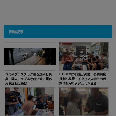
関連記事
ゴミやプラスチック袋を燃やし異
BTS車内の口論が外交・公的制度
臭 隣人トラブルが飼い犬に襲わ
批判へ発展 イタリア人学生の迷
れる騒動に発展
惑行為が引き起こした波紋