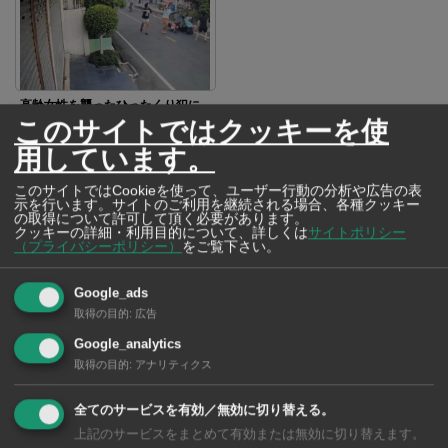
高齢女性を襲ったひったくり犯に
このサイトではクッキーを使
猛反撃 素手で立ち向かった「三
女傑」の勇姿が話題に
用しています。
このサイトではCookieを使って、ユーザー行動の分析や広告の表
示を行います。サイトのご利用を継続される場合、各種クッキー
SNSで毎日ニュースを配信中！
の取得について許可して頂く必要があります。
クッキーの詳細・利用目的について、詳しくは
サイトポリシー
（プライバシーポリシー）
をご覧下さい。
Google_ads
取得の目的
:
広告
Google_analytics
取得の目的
:
アナリティクス
全てのサービスを有効／無効に切り替える。
上記のサービスをまとめて有効または無効に切り替えます。