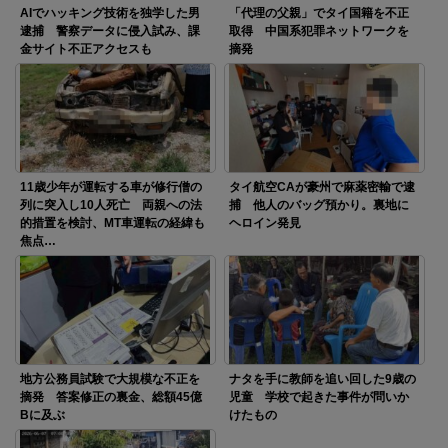
AIでハッキング技術を独学した男
「代理の父親」でタイ国籍を不正
逮捕 警察データに侵入試み、課
取得 中国系犯罪ネットワークを
金サイト不正アクセスも
摘発
11歳少年が運転する車が修行僧の
タイ航空CAが豪州で麻薬密輸で逮
列に突入し10人死亡 両親への法
捕 他人のバッグ預かり。裏地に
的措置を検討、MT車運転の経緯も
ヘロイン発見
焦点…
地方公務員試験で大規模な不正を
ナタを手に教師を追い回した9歳の
摘発 答案修正の裏金、総額45億
児童 学校で起きた事件が問いか
Bに及ぶ
けたもの