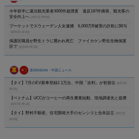
今年前半に違法観光業者3000件超捜査 違反197件摘発、観光客の
安全向上へ
(8月7日 09:04)
プーケットでスウェーデン人女逮捕 6,000万B被害の詐欺に関与
(8月6日 16:22)
保護区職員が野生トラに襲われ死亡 ファイカケン野生生物保護
区で
(8月6日 09:22)
亜州ASEAN・中国ニュース
【タイ】7月のEV新車登録2.1万台、中国「吉利」が初首位
(8月7日
09:21)
【ベトナム】UCCがコーヒーの再生農業始動、現地調達先と提携
(8月7日 09:20)
【タイ】野村不動産、住宅開発大手のセンシリと合弁設立
(8月7日
09:20)