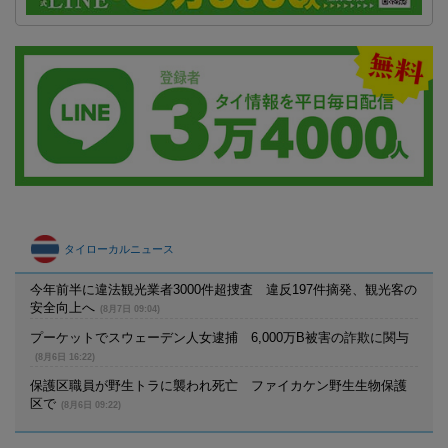
タイローカルニュース
今年前半に違法観光業者3000件超捜査 違反197件摘発、観光客の
安全向上へ
(8月7日 09:04)
プーケットでスウェーデン人女逮捕 6,000万B被害の詐欺に関与
(8月6日 16:22)
保護区職員が野生トラに襲われ死亡 ファイカケン野生生物保護
区で
(8月6日 09:22)