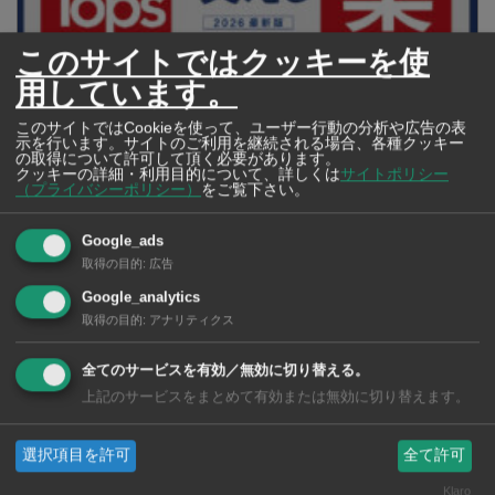
このサイトではクッキーを使
用しています。
このサイトではCookieを使って、ユーザー行動の分析や広告の表
【タイ・バンコク】 マルシェトンロー内の「TOPS」で買える薬
示を行います。サイトのご利用を継続される場合、各種クッキー
2026年版
の取得について許可して頂く必要があります。
クッキーの詳細・利用目的について、詳しくは
サイトポリシー
（プライバシーポリシー）
をご覧下さい。
Google_ads
【タイ・バンコ
取得の目的
:
広告
ク】 コンビニ（セ
ブンイレブン）で買
Google_analytics
える薬 2026年版
取得の目的
:
アナリティクス
全てのサービスを有効／無効に切り替える。
上記のサービスをまとめて有効または無効に切り替えます。
タイ・バンコクの保
選択項目を許可
全て許可
育園選び完全攻略
Klaro
【2026年版】