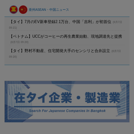
亜州ASEAN・中国ニュース
【タイ】7月のEV新車登録2.1万台、中国「吉利」が初首位
(8月7日
09:21)
【ベトナム】UCCがコーヒーの再生農業始動、現地調達先と提携
(8月7日 09:20)
【タイ】野村不動産、住宅開発大手のセンシリと合弁設立
(8月7日
09:20)