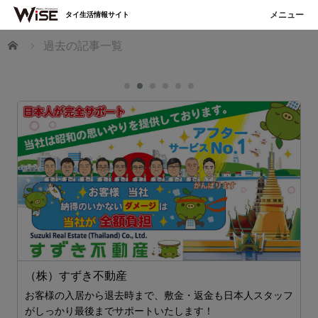
タイ生活情報サイト
ホーム
過去の記事一覧
（株）すずき不動産
お客様の入居から退去時まで、敷金・返金も日本人スタッフ
T
がしっかり最後までサポートいたします！