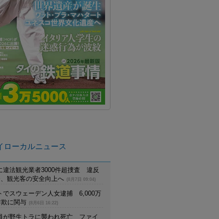
イローカルニュース
に違法観光業者3000件超捜査 違反
摘発、観光客の安全向上へ
(8月7日 09:04)
でスウェーデン人女逮捕 6,000万
詐欺に関与
(8月6日 16:22)
員が野生トラに襲われ死亡 ファイ