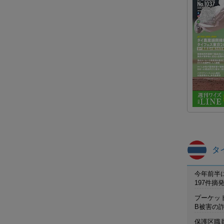
タ
今年前半
197件
プーケット
B被害の
保護区職