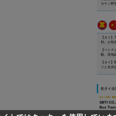
カケン野
【タイ】7
利」が初
【ベトナ
動、現地
【タイ】
リと合弁
在タイ企
在タイ企業・製造
SBTI CO.
Bus Tran
Institute