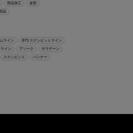
部品加工
金型
部品
ロムライン
BTS スクンビットライン
ーライン
アソーク
サラデーン
スクンビット
バンナー