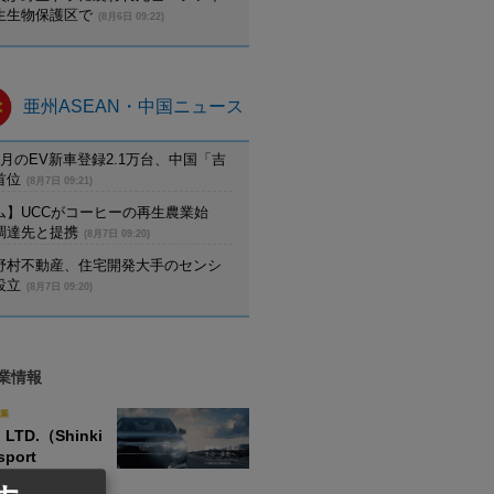
生生物保護区で
(8月6日 09:22)
亜州ASEAN・中国ニュース
月のEV新車登録2.1万台、中国「吉
首位
(8月7日 09:21)
ム】UCCがコーヒーの再生農業始
調達先と提携
(8月7日 09:20)
野村不動産、住宅開発大手のセンシ
設立
(8月7日 09:20)
業情報
業
, LTD.（Shinki
sport
）