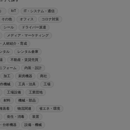
IoT
化）
IT・システム・通信
その他
オフィス
コロナ対策
シール
ドライバー派遣
メディア・マーケティング
・人材紹介・育成
ンタル
レンタル倉庫
場
不動産・賃貸売買
ニフォーム
内装・設計
加工
厨房機器
商社
作機械
工具・治具
工場
工場設備
工業団地
材料
機械・部品
種蒸着
物流関連
省エネ・環境
衛生・消毒
装置
・分析機器
設備・機械