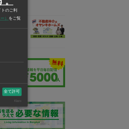
す。
派遣・観光関連事
投資
イトのご利
シー）
をご覧
業
 Home’s
キホームズ バン
全て許可
Klaro