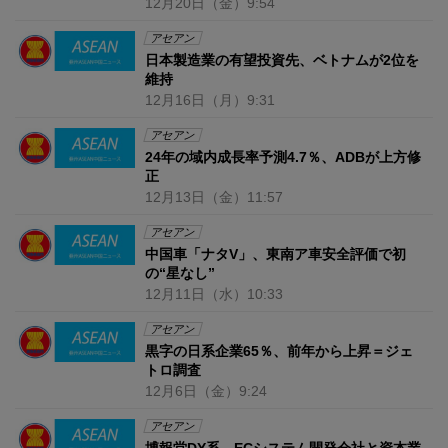
12月20日
（金）
9:54
アセアン
日本製造業の有望投資先、ベトナムが2位を
維持
12月16日
（月）
9:31
アセアン
24年の域内成長率予測4.7％、ADBが上方修
正
12月13日
（金）
11:57
アセアン
中国車「ナタV」、東南ア車安全評価で初
の“星なし”
12月11日
（水）
10:33
アセアン
黒字の日系企業65％、前年から上昇＝ジェ
トロ調査
12月6日
（金）
9:24
アセアン
博報堂DY系、ECシステム開発会社と資本業