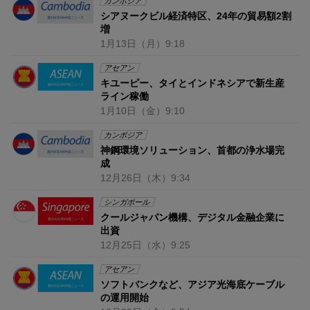
カンボジア
シアヌークビル経済特区、24年の貿易額2割
増
1月13日
（月）
9:18
アセアン
キユーピー、タイとインドネシアで新生産
ライン稼働
1月10日
（金）
9:10
カンボジア
神鋼環境ソリューション、首都の浄水場完
成
12月26日
（木）
9:34
シンガポール
クールジャパン機構、デジタル金融企業に
出資
12月25日
（水）
9:25
アセアン
ソフトバンクなど、アジア光海底ケーブル
の運用開始