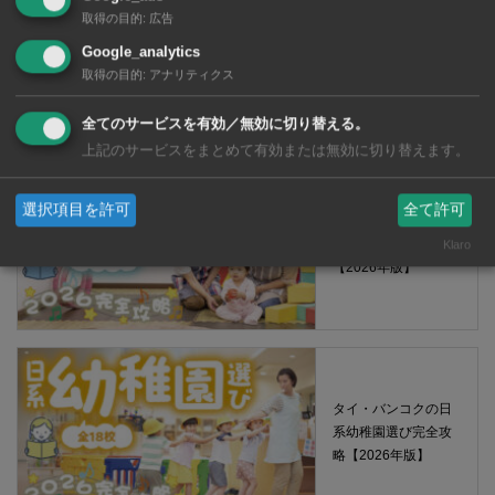
取得の目的
:
広告
【タイ・バンコ
ク】 コンビニ（セ
Google_analytics
ブンイレブン）で買
取得の目的
:
アナリティクス
える薬 2026年版
全てのサービスを有効／無効に切り替える。
上記のサービスをまとめて有効または無効に切り替えます。
選択項目を許可
全て許可
タイ・バンコクの保
育園選び完全攻略
Klaro
【2026年版】
タイ・バンコクの日
系幼稚園選び完全攻
略【2026年版】