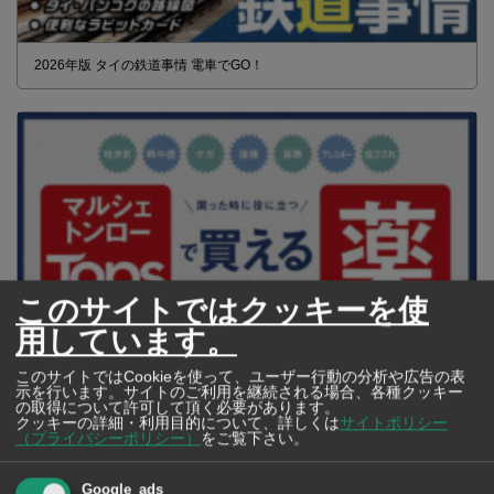
2026年版 タイの鉄道事情 電車でGO！
このサイトではクッキーを使
用しています。
このサイトではCookieを使って、ユーザー行動の分析や広告の表
示を行います。サイトのご利用を継続される場合、各種クッキー
【タイ・バンコク】 マルシェトンロー内の「TOPS」で買える薬
の取得について許可して頂く必要があります。
2026年版
クッキーの詳細・利用目的について、詳しくは
サイトポリシー
（プライバシーポリシー）
をご覧下さい。
Google_ads