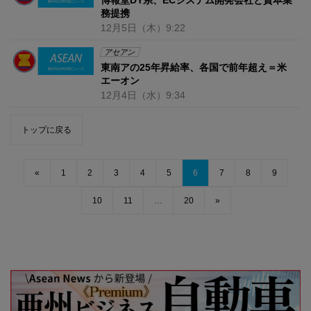
務提携
12月5日
（木）
9:22
アセアン
東南アの25年昇給率、各国で前年超え＝米
エーオン
12月4日
（水）
9:34
トップに戻る
«
1
2
3
4
5
6
7
8
9
10
11
…
20
»