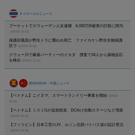
タイローカルニュース
プーケットでスウェーデン人女逮捕 6,000万B被害の詐欺に関与
(8月6日 16:22)
保護区職員が野生トラに襲われ死亡 ファイカケン野生生物保護
区で
(8月6日 09:22)
クウェー川で麻薬パーティーのイカダ 捜査で34人から薬物反応
を検出
(8月5日 12:12)
亜州ASEAN・中国ニュース
【ベトナム】ニイヌマ、スマートランドリー事業を開始
(8月6日
09:19)
【ベトナム】ミスミGが追加投資、DC向け自動ステージなど増産
(8月6日 09:18)
【フィリピン】日本工営のJV、ルソン北部バイパス道の設計受注
(8月6日 09:18)