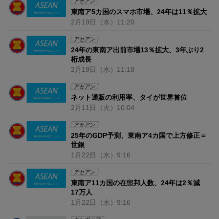
アセアン
東南ア5カ国のスマホ市場、24年は11％拡大
2月19日
（水）
11:20
アセアン
24年の東南ア出前市場13％拡大、3年ぶり2
桁成長
2月19日
（水）
11:18
アセアン
ネット通販の利用率、タイが世界首位
2月11日
（火）
10:04
アセアン
25年のGDP予測、東南ア4カ国で上方修正＝
世銀
1月22日
（水）
9:16
アセアン
東南ア11カ国の在留邦人数、24年は2％減
17万人
1月22日
（水）
9:16