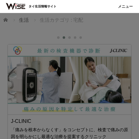
タイ生活情報サイト
ホーム
生活
生活カテゴリ : 宅配
J-CLINIC
フ
「痛みを根本からなくす」をコンセプトに、検査で痛みの原
因を明らかにし最適な治療を提案するクリニック