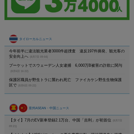
タイローカルニュース
今年前半に違法観光業者3000件超捜査 違反197件摘発、観光客の
安全向上へ
(8月7日 09:04)
プーケットでスウェーデン人女逮捕 6,000万B被害の詐欺に関与
(8月6日 16:22)
保護区職員が野生トラに襲われ死亡 ファイカケン野生生物保護
区で
(8月6日 09:22)
亜州ASEAN・中国ニュース
【タイ】7月のEV新車登録2.1万台、中国「吉利」が初首位
(8月7日
09:21)