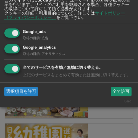
このサイトではCookieを使って、ユーザー行動の分析や広告の表
示を行います。サイトのご利用を継続される場合、各種クッキー
2026年版
の取得について許可して頂く必要があります。
クッキーの詳細・利用目的について、詳しくは
サイトポリシー
（プライバシーポリシー）
をご覧下さい。
Google_ads
【タイ・バンコ
取得の目的
:
広告
ク】 コンビニ（セ
ブンイレブン）で買
Google_analytics
える薬 2026年版
取得の目的
:
アナリティクス
全てのサービスを有効／無効に切り替える。
上記のサービスをまとめて有効または無効に切り替えます。
タイ・バンコクの保
選択項目を許可
全て許可
育園選び完全攻略
【2026年版】
Klaro