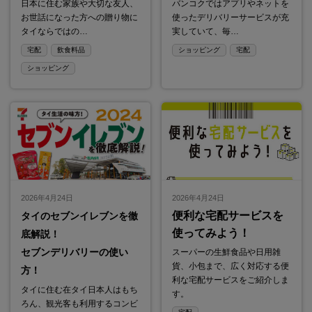
日本に住む家族や大切な友人、
バンコクではアプリやネットを
お世話になった方への贈り物に
使ったデリバリーサービスが充
タイならではの…
実していて、毎…
宅配
飲食料品
ショッピング
宅配
ショッピング
2026年4月24日
2026年4月24日
便利な宅配サービスを
タイのセブンイレブンを徹
使ってみよう！
底解説！
セブンデリバリーの使い
スーパーの生鮮食品や日用雑
貨、小包まで、広く対応する便
方！
利な宅配サービスをご紹介しま
タイに住む在タイ日本人はもち
す。
ろん、観光客も利用するコンビ