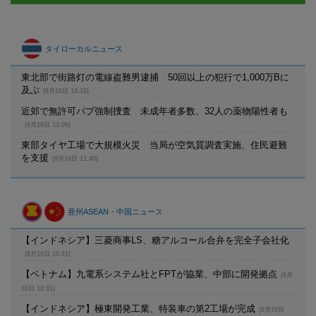
タイローカルニュース
東北部で街路灯の電線盗難男逮捕 50回以上の犯行で1,000万Bに
及ぶ
(8月10日 13:10)
近郊で無許可パブ強制捜査 未成年者多数、32人の薬物陽性者も
(8月10日 13:06)
東部タイヤ工場で大規模火災 当局が空気質調査実施、住民避難
を支援
(8月10日 11:40)
亜州ASEAN・中国ニュース
【インドネシア】三菱商事LS、糖アルコール合弁を完全子会社化
(8月10日 10:31)
【ベトナム】九電系システム社とFPTが協業、中部に開発拠点
(8月
10日 10:31)
【インドネシア】極東開発工業、特装車の第2工場が完成
(8月10日