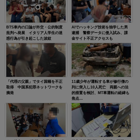
BTS車内の口論が外交・公的制度
AIでハッキング技術を独学した男
批判へ発展 イタリア人学生の迷
逮捕 警察データに侵入試み、課
惑行為が引き起こした波紋
金サイト不正アクセスも
「代理の父親」でタイ国籍を不正
11歳少年が運転する車が修行僧の
取得 中国系犯罪ネットワークを
列に突入し10人死亡 両親への法
摘発
的措置を検討、MT車運転の経緯も
焦点…