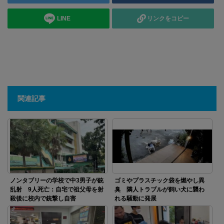
LINE
リンクをコピー
関連記事
ノンタブリーの学校で中3男子が銃
ゴミやプラスチック袋を燃やし異
乱射 9人死亡：自宅で祖父母を射
臭 隣人トラブルが飼い犬に襲わ
殺後に校内で銃撃し自害
れる騒動に発展