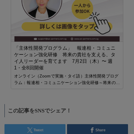
J
チ
無
「コ
ド
ア
入
「主体性開発プログラム」 報連相・コミュニ
き 
ケーション強化研修 将来の貴社を支える、タ
お得
イ人リーダーを育てます 7月2日（木）〜 週
1・全8回開催
海外
オンライン（Zoomで実施・タイ語）主体性開発プログ
に
ラム：報連相・コミュニケーション強化研修～将来の…
この記事をSNSでシェア！
Tweet
Share