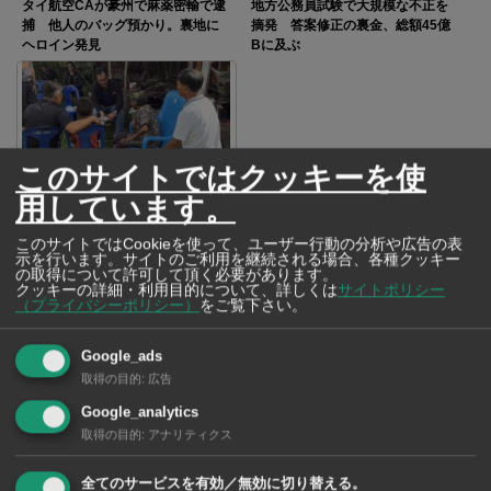
タイ航空CAが豪州で麻薬密輸で逮
地方公務員試験で大規模な不正を
捕 他人のバッグ預かり。裏地に
摘発 答案修正の裏金、総額45億
ヘロイン発見
Bに及ぶ
このサイトではクッキーを使
ナタを手に教師を追い回した9歳の
用しています。
児童 学校で起きた事件が問いか
けたもの
このサイトではCookieを使って、ユーザー行動の分析や広告の表
示を行います。サイトのご利用を継続される場合、各種クッキー
の取得について許可して頂く必要があります。
クッキーの詳細・利用目的について、詳しくは
サイトポリシー
（プライバシーポリシー）
をご覧下さい。
SNSで毎日ニュースを配信中！
Google_ads
取得の目的
:
広告
Google_analytics
取得の目的
:
アナリティクス
全てのサービスを有効／無効に切り替える。