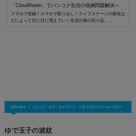
「CloudRoom」でバンコク生活の収納問題解決へ
スマホで収納！スマホで取り出し！ライフステージの変化な
ス
どによって日に日に増えていく生活の身の回り品。…
ロ
し
安
2023.05.3
トピック・オブ・タイランド 〜タイのワイドショーネタ〜
ゆで玉子の波紋