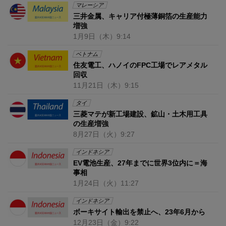
マレーシア
三井金属、キャリア付極薄銅箔の生産能力
増強
1月9日
（木）
9:14
ベトナム
住友電工、ハノイのFPC工場でレアメタル
回収
11月21日
（木）
9:15
タイ
三菱マテが新工場建設、鉱山・土木用工具
の生産増強
8月27日
（火）
9:27
インドネシア
EV電池生産、27年までに世界3位内に＝海
事相
1月24日
（火）
11:27
インドネシア
ボーキサイト輸出を禁止へ、23年6月から
12月23日
（金）
9:22