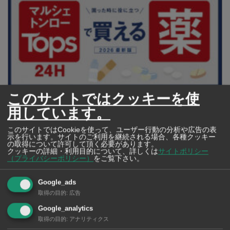
このサイトではクッキーを使
【タイ・バンコク】 マルシェトンロー内の「TOPS」で買える薬
用しています。
2026年版
このサイトではCookieを使って、ユーザー行動の分析や広告の表
示を行います。サイトのご利用を継続される場合、各種クッキー
の取得について許可して頂く必要があります。
クッキーの詳細・利用目的について、詳しくは
サイトポリシー
【タイ・バンコ
（プライバシーポリシー）
をご覧下さい。
ク】 コンビニ（セ
ブンイレブン）で買
Google_ads
える薬 2026年版
取得の目的
:
広告
Google_analytics
取得の目的
:
アナリティクス