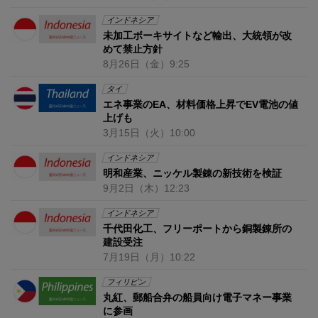
インドネシア
未加工ボーキサイトなど輸出、大統領が改
めて禁止方針
8月26日
（金）
9:25
タイ
エネ事業のEA、材料価格上昇でEV電池の値
上げも
3月15日
（火）
10:00
インドネシア
明和産業、ニッケル製錬の新技術を検証
9月2日
（木）
12:23
インドネシア
千代田化工、フリーポートから銅製錬所の
建設受注
7月19日
（月）
10:22
フィリピン
丸紅、郵船合弁の船員向け電子マネー事業
に参画