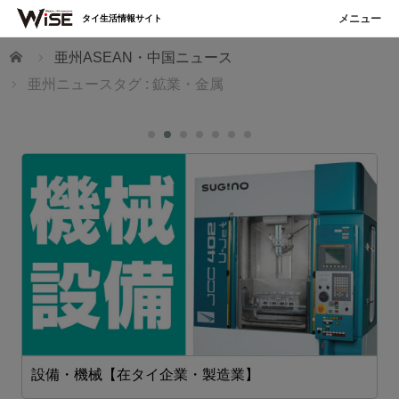
タイ生活情報サイト
ホーム
亜州ASEAN・中国ニュース
亜州ニュースタグ : 鉱業・金属
設備・機械【在タイ企業・製造業】