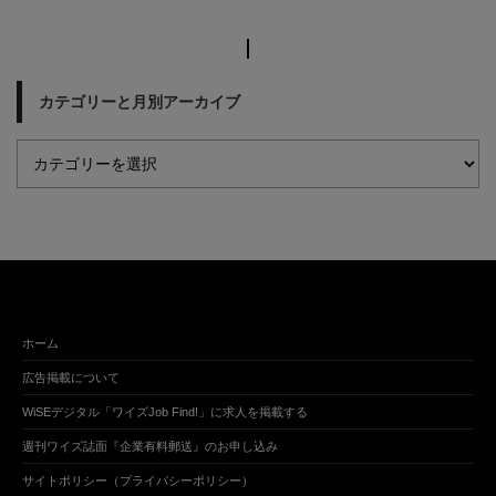
カテゴリーと月別アーカイブ
ホーム
広告掲載について
WiSEデジタル「ワイズJob Find!」に求人を掲載する
週刊ワイズ誌面『企業有料郵送』のお申し込み
サイトポリシー（プライバシーポリシー）