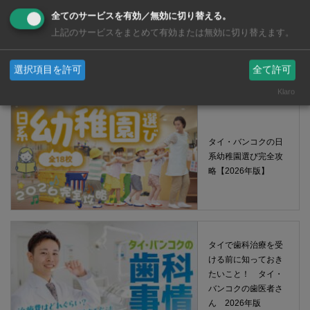
全てのサービスを有効／無効に切り替える。
タイ・バンコクの保
上記のサービスをまとめて有効または無効に切り替えます。
育園選び完全攻略
【2026年版】
選択項目を許可
全て許可
Klaro
タイ・バンコクの日
系幼稚園選び完全攻
略【2026年版】
タイで歯科治療を受
ける前に知っておき
たいこと！ タイ・
バンコクの歯医者さ
ん 2026年版