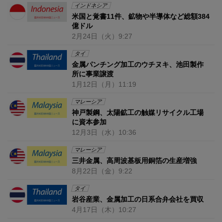
インドネシア
米国と覚書11件、鉱物や半導体など総額384
億ドル
2月24日
（火）
9:27
タイ
金属パンチング加工のウチヌキ、池田製作
所に事業譲渡
1月12日
（月）
11:19
マレーシア
神戸製鋼、太陽鉱工の触媒リサイクル工場
に資本参加
12月3日
（水）
10:36
マレーシア
三井金属、高周波基板用銅箔の生産増強
8月22日
（金）
9:22
タイ
岩谷産業、金属加工の日系合弁会社を買収
4月17日
（木）
10:27