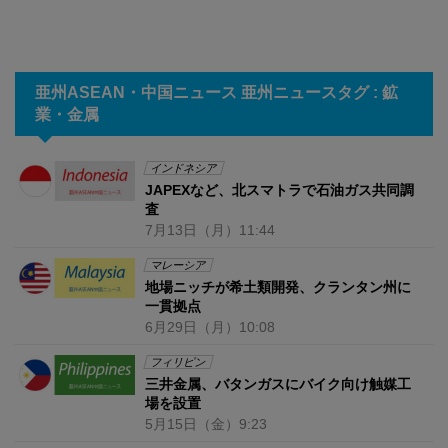
亜州ASEAN・中国ニュース 亜州ニュースタグ : 鉱
業・金属
インドネシア
JAPEXなど、北スマトラで石油ガス共同調
査
7月13日
（月）
11:44
マレーシア
地場ニッチが希土類開発、クランタン州に
一貫拠点
6月29日
（月）
10:08
フィリピン
三井金属、バタンガスにバイク向け触媒工
場を設置
5月15日
（金）
9:23