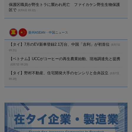
保護区職員が野生トラに襲われ死亡 ファイカケン野生生物保護
区で
(8月6日 09:22)
亜州ASEAN・中国ニュース
【タイ】7月のEV新車登録2.1万台、中国「吉利」が初首位
(8月7日
09:21)
【ベトナム】UCCがコーヒーの再生農業始動、現地調達先と提携
(8月7日 09:20)
【タイ】野村不動産、住宅開発大手のセンシリと合弁設立
(8月7日
09:20)