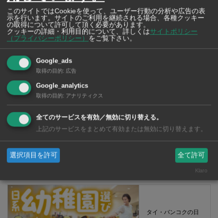
このサイトではCookieを使って、ユーザー行動の分析や広告の表
示を行います。サイトのご利用を継続される場合、各種クッキー
の取得について許可して頂く必要があります。
クッキーの詳細・利用目的について、詳しくは
サイトポリシー
（プライバシーポリシー）
をご覧下さい。
Google_ads
取得の目的
:
広告
【タイ・バンコク】 コンビニ（セブンイレブン）で買える薬 2026年
版
Google_analytics
取得の目的
:
アナリティクス
全てのサービスを有効／無効に切り替える。
タイ・バンコクの保
上記のサービスをまとめて有効または無効に切り替えます。
育園選び完全攻略
【2026年版】
選択項目を許可
全て許可
Klaro
タイ・バンコクの日