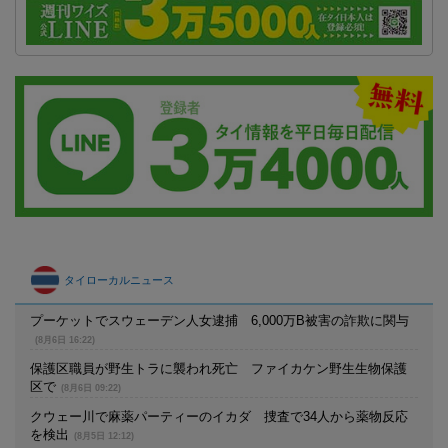
タイローカルニュース
プーケットでスウェーデン人女逮捕 6,000万B被害の詐欺に関与
(8月6日 16:22)
保護区職員が野生トラに襲われ死亡 ファイカケン野生生物保護
区で
(8月6日 09:22)
クウェー川で麻薬パーティーのイカダ 捜査で34人から薬物反応
を検出
(8月5日 12:12)