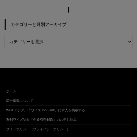
カテゴリーと月別アーカイブ
ホーム
広告掲載について
WiSEデジタル「ワイズJob Find!」に求人を掲載する
週刊ワイズ誌面『企業有料郵送』のお申し込み
サイトポリシー（プライバシーポリシー）