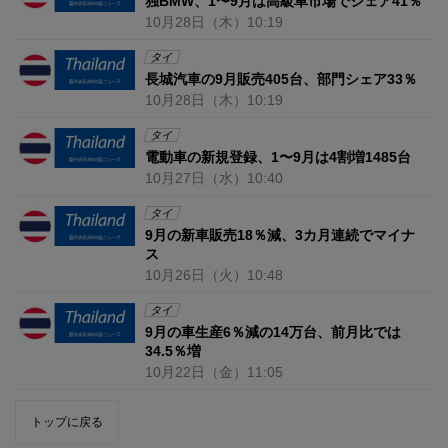
独BMW、1〜9月は高級車市場でシェア41％
10月28日
（木）
10:19
タイ
長城汽車の9月販売405台、部門シェア33％
10月28日
（木）
10:19
タイ
電動車の新規登録、1〜9月は4割増1485台
10月27日
（水）
10:40
タイ
9月の新車販売18％減、3カ月連続でマイナ
ス
10月26日
（火）
10:48
タイ
9月の車生産6％減の14万台、前月比では
34.5％増
10月22日
（金）
11:05
トップに戻る