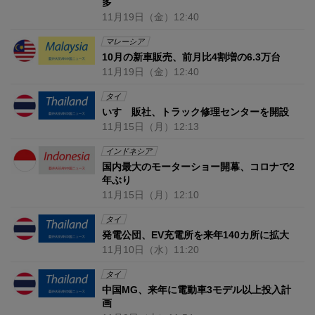
多
11月19日
（金）
12:40
マレーシア
10月の新車販売、前月比4割増の6.3万台
11月19日
（金）
12:40
タイ
いすゞ販社、トラック修理センターを開設
11月15日
（月）
12:13
インドネシア
国内最大のモーターショー開幕、コロナで2
年ぶり
11月15日
（月）
12:10
タイ
発電公団、EV充電所を来年140カ所に拡大
11月10日
（水）
11:20
タイ
中国MG、来年に電動車3モデル以上投入計
画