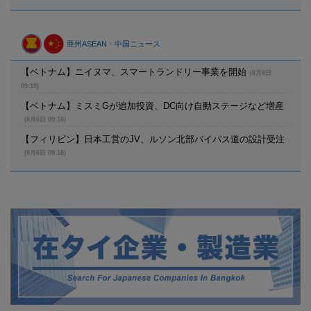
亜州ASEAN・中国ニュース
【ベトナム】ニイヌマ、スマートランドリー事業を開始
(8月6日
09:19)
【ベトナム】ミスミGが追加投資、DC向け自動ステージなど増産
(8月6日 09:18)
【フィリピン】日本工営のJV、ルソン北部バイパス道の設計受注
(8月6日 09:18)