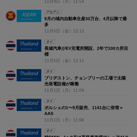
11月9日
（火）
11:54
アセアン
9月の域内自動車生産30万台、4月以降で最
多
11月5日
（金）
12:12
タイ
長城汽車がEV充電所開設、2年で100カ所目
標
11月5日
（金）
12:11
タイ
ブリヂストン、チョンブリーの工場で太陽
光発電設備が稼働
11月1日
（月）
11:09
タイ
ポルシェの1〜9月販売、1141台に倍増＝
AAS
11月1日
（月）
11:06
タイ