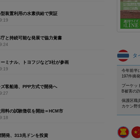
小型装置利用の水素供給で実証
9:19
事庁と持続可能な発展で協力覚書
9:24
タ
ターミナル、トヨフジなど3社が参画
9:19
今年前半
197件
プーケット
ズ客船港、PPP方式で開発へ
B被害の
9:27
保護区職
カケン野
用料の試験徴収を開始＝HCM市
9:18
湾開発、313兆ドンを投資