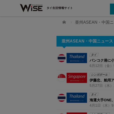
タイ生活情報サイト
ホーム
亜州ASEAN・中国
亜州ASEAN・中国ニュース 
タイ
バンコク港に
6月12日
（金）
シンガポール
伊藤忠、舶用
5月27日
（水）
【在タイ企業・製造業】
工場設備【在タイ企業・製造
タイ
海運大手ONE
4月1日
（水）
9