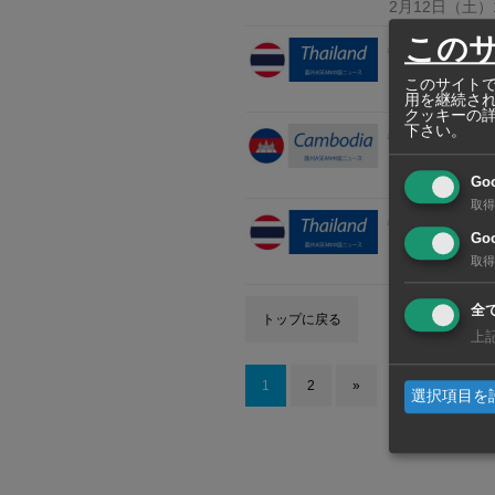
2月12日
（土）
この
タイ
レムチャバン港
このサイトで
11月29日
（月
用を継続さ
クッキーの
下さい。
カンボジア
首都プノンペ
9月27日
（月）
Go
取得
タイ
Goo
主要2港のコン
取得
9月17日
（金）
全
トップに戻る
上
1
2
»
選択項目を