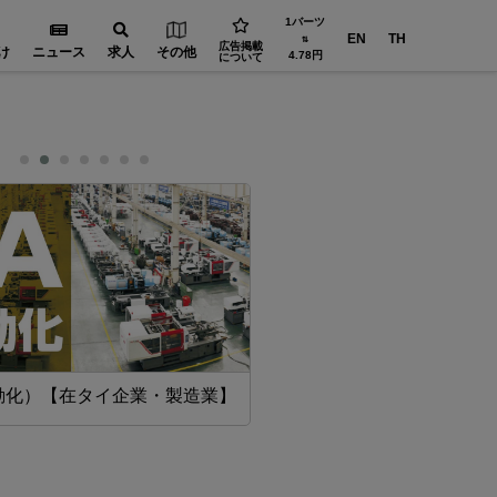
1バーツ
EN
TH
⇅
広告掲載
け
ニュース
求人
その他
4.78円
について
動化）【在タイ企業・製造業】
機械・部品【在タイ企業・製