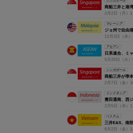
シンガポール
商船三井と港湾
2月2日
（月）
1
マレーシア
ジョ州で自由
12月3日
（水）
アセアン
日系連合、ミ
5月20日
（火）
シンガポール
商船三井が準
2月7日
（金）
1
インドネシア
豊田通商、西
2月5日
（水）
1
ベトナム
三井E&S、南
8月2日
（金）
1