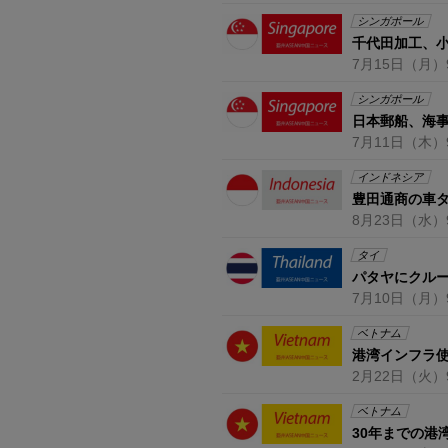
シンガポール
千代田加工、
7月15日
（月）
シンガポール
日本郵船、海
7月11日
（木）
インドネシア
豊田通商の車
8月23日
（水）
タイ
パタヤにクルー
7月10日
（月）
ベトナム
港湾インフラ使
2月22日
（火）
ベトナム
30年までの港