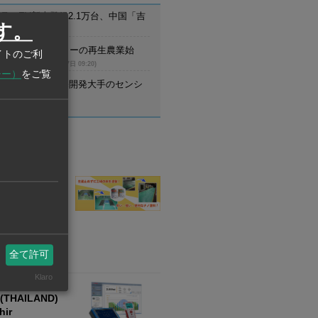
月のEV新車登録2.1万台、中国「吉
す。
首位
(8月7日 09:21)
ム】UCCがコーヒーの再生農業始
イトのご利
調達先と提携
(8月7日 09:20)
シー）
をご覧
野村不動産、住宅開発大手のセンシ
設立
(8月7日 09:20)
業情報
業
OS
D) CO., LTD.
繊維製品の加工及
料・化成品等の輸
全て許可
外販売
Klaro
業
(THAILAND)
hir