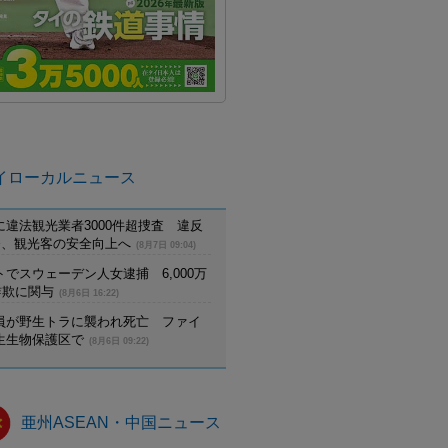
イローカルニュース
に違法観光業者3000件超捜査 違反
摘発、観光客の安全向上へ
(8月7日 09:04)
でスウェーデン人女逮捕 6,000万
詐欺に関与
(8月6日 16:22)
員が野生トラに襲われ死亡 ファイ
生生物保護区で
(8月6日 09:22)
亜州ASEAN・中国ニュース