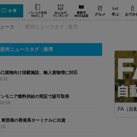
企業
バンコク生活
みんなの
最新号
グルメ
学ぶ
おでか
50のこと
ランキング
WiSE誌面
ニュース
亜州ニュースタグ : 港湾
亜州ニュースタグ : 港湾
小口貨物向け混載施設、輸入貨物増に対応
9:31
アンモニア燃料供給の実証で認可取得
10:58
業】
WiSEデジタルに求人広告を掲載！
FA（自
効果抜群！コスパ◎
、東部港の香港系ターミナルに出資
:15