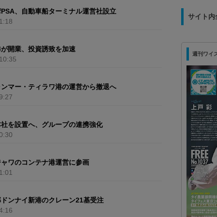
PSA、自動車船ターミナル運営社設立
サイト内
1:18
港が開業、投資誘致を加速
週刊ワイズ 最
10:35
ャンマー・ティラワ港の運営から撤退へ
9:27
本社を設置へ、グループの連携強化
0:30
ジャワのコンテナ港運営に参画
1:01
部ドンナイ新港のクレーン21基受注
4:16