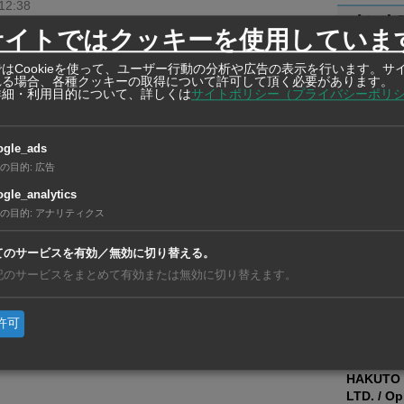
12:38
【タイ】7
サイトではクッキーを使用していま
利」が初
の第3期拡張、2025年にも稼働
【ベトナ
はCookieを使って、ユーザー行動の分析や広告の表示を行います。サ
）
10:22
動、現地
れる場合、各種クッキーの取得について許可して頂く必要があります。
詳細・利用目的について、詳しくは
サイトポリシー（プライバシーポリ
【タイ】
リと合弁
ンの河川港、新ターミナル開業
11:19
ogle_ads
の目的
:
広告
gle_analytics
テナ取扱量、21年度9カ月は6％増
在タイ企
の目的
:
アナリティクス
10:25
在タイ企業・製造
GSI CRE
てのサービスを有効／無効に切り替える。
(THAILAN
記のサービスをまとめて有効または無効に切り替えます。
繊維原料・
び輸出、塗
許可
入及び国内
在タイ企業・製造
HAKUTO 
LTD. / Op