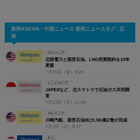
亜州ASEAN・中国ニュース 亜州ニュースタグ : 石
油
マレーシア
北陸電力と国営石油、LNG売買契約を10年
更新
7月31日
（金）
9:26
インドネシア
JAPEXなど、北スマトラで石油ガス共同調
査
7月13日
（月）
11:44
マレーシア
川崎汽船、国営石油向けLNG船2隻が完成
7月7日
（火）
9:27
タイ