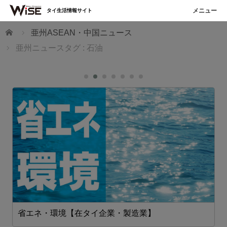
タイ生活情報サイト
ホーム
亜州ASEAN・中国ニュース
亜州ニュースタグ : 石油
省エネ・環境【在タイ企業・製造業】