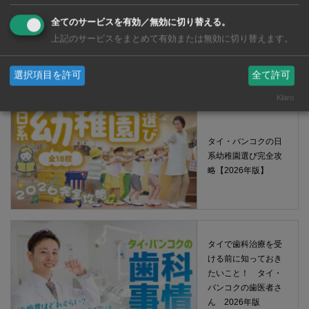
全てのサービスを有効／無効に切り替える。
タイ・バンコクの保
育園選び完全攻略
上記のサービスをまとめて有効または無効に切り替えます。
【2026年版】
選択項目を許可
全て許可
Klaro
タイ・バンコクの日
系幼稚園選び完全攻
略【2026年版】
タイで歯科治療を受
ける前に知っておき
たいこと！ タイ・
バンコクの歯医者さ
ん 2026年版