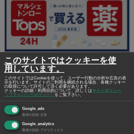
このサイトではクッキーを使
【タイ・バンコク】 マルシェトンロー内の「TOPS」で買える薬
2026年版
用しています。
このサイトではCookieを使って、ユーザー行動の分析や広告の表
示を行います。サイトのご利用を継続される場合、各種クッキー
の取得について許可して頂く必要があります。
クッキーの詳細・利用目的について、詳しくは
サイトポリシー
【タイ・バンコ
（プライバシーポリシー）
をご覧下さい。
ク】 コンビニ（セ
ブンイレブン）で買
Google_ads
える薬 2026年版
取得の目的
:
広告
Google_analytics
取得の目的
:
アナリティクス