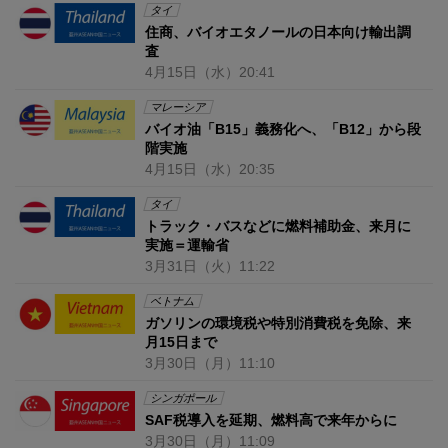
タイ
住商、バイオエタノールの日本向け輸出調
査
4月15日
（水）
20:41
マレーシア
バイオ油「B15」義務化へ、「B12」から段
階実施
4月15日
（水）
20:35
タイ
トラック・バスなどに燃料補助金、来月に
実施＝運輸省
3月31日
（火）
11:22
ベトナム
ガソリンの環境税や特別消費税を免除、来
月15日まで
3月30日
（月）
11:10
シンガポール
SAF税導入を延期、燃料高で来年からに
3月30日
（月）
11:09