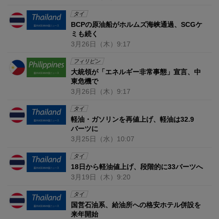
タイ
BCPの原油船がホルムズ海峡通過、SCGケ
ミも続く
3月26日
（木）
9:17
フィリピン
大統領が「エネルギー非常事態」宣言、中
東危機で
3月26日
（木）
9:17
タイ
軽油・ガソリンを再値上げ、軽油は32.9
バーツに
3月25日
（水）
10:07
タイ
18日から軽油値上げ、段階的に33バーツへ
3月19日
（木）
9:20
タイ
国営石油系、給油所への格安ホテル併設を
来年開始