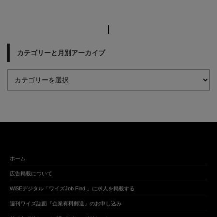
カテゴリーと月別アーカイブ
ホーム
広告掲載について
WiSEデジタル「ワイズJob Find!」に求人を掲載する
週刊ワイズ誌面『企業有料郵送』のお申し込み