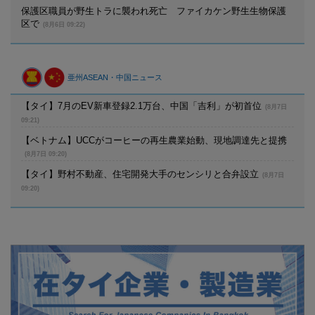
保護区職員が野生トラに襲われ死亡 ファイカケン野生生物保護
区で
(8月6日 09:22)
亜州ASEAN・中国ニュース
【タイ】7月のEV新車登録2.1万台、中国「吉利」が初首位
(8月7日
09:21)
【ベトナム】UCCがコーヒーの再生農業始動、現地調達先と提携
(8月7日 09:20)
【タイ】野村不動産、住宅開発大手のセンシリと合弁設立
(8月7日
09:20)