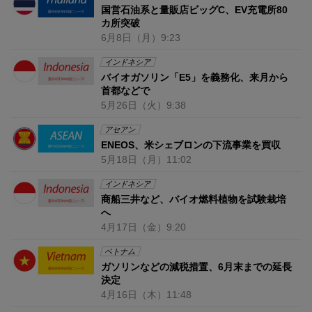
国営石油系と量販店ビッグC、EV充電所80
カ所突破
6月8日
（月）
9:23
インドネシア
バイオガソリン「E5」を義務化、来月から
首都などで
5月26日
（火）
9:38
アセアン
ENEOS、米シェブロンの下流事業を買収
5月18日
（月）
11:02
インドネシア
商船三井など、バイオ燃料植物を試験栽培
へ
4月17日
（金）
9:20
ベトナム
ガソリンなどの減税措置、6月末までの延長
決定
4月16日
（木）
11:48