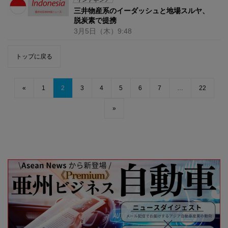
三井物産系のイーダッシュと地場スルヤ、
脱炭素で提携
3月5日
（木）
9:48
トップに戻る
«
1
2
3
4
5
6
7
…
22
»