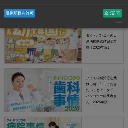
選択項目を許可
全て許可
Klaro
タイ・バンコクの日
系幼稚園選び完全攻
略【2026年版】
タイで歯科治療を受
ける前に知っておき
たいこと！ タイ・
バンコクの歯医者さ
ん 2026年版