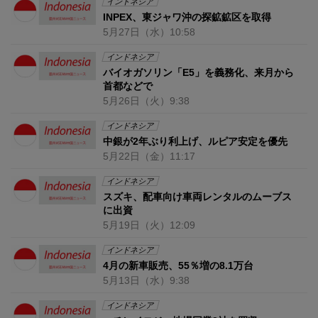
インドネシア
INPEX、東ジャワ沖の探鉱鉱区を取得
5月27日
（水）
10:58
インドネシア
バイオガソリン「E5」を義務化、来月から
首都などで
5月26日
（火）
9:38
インドネシア
中銀が2年ぶり利上げ、ルピア安定を優先
5月22日
（金）
11:17
インドネシア
スズキ、配車向け車両レンタルのムーブス
に出資
5月19日
（火）
12:09
インドネシア
4月の新車販売、55％増の8.1万台
5月13日
（水）
9:38
インドネシア