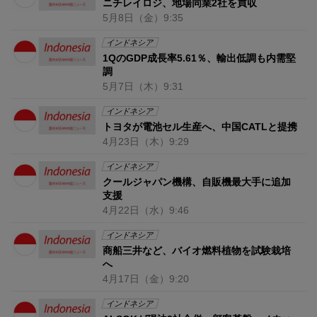
ニチレイロジ、地場同業2社を買収
5月8日
（金）
9:35
インドネシア
1QのGDP成長率5.61％、輸出低調も内需堅
調
5月7日
（木）
9:31
インドネシア
トヨタが電池セル生産へ、中国CATLと提携
4月23日
（木）
9:29
インドネシア
クールジャパン機構、自販機最大手に追加
支援
4月22日
（水）
9:46
インドネシア
商船三井など、バイオ燃料植物を試験栽培
へ
4月17日
（金）
9:20
インドネシア