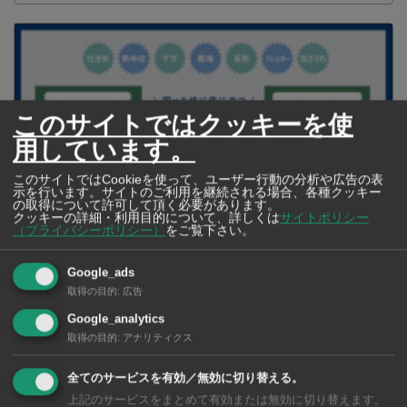
このサイトではクッキーを使
用しています。
このサイトではCookieを使って、ユーザー行動の分析や広告の表
示を行います。サイトのご利用を継続される場合、各種クッキー
の取得について許可して頂く必要があります。
クッキーの詳細・利用目的について、詳しくは
サイトポリシー
（プライバシーポリシー）
をご覧下さい。
【タイ・バンコク】 コンビニ（セブンイレブン）で買える薬 2026年
Google_ads
版
取得の目的
:
広告
Google_analytics
取得の目的
:
アナリティクス
タイ・バンコクの保
全てのサービスを有効／無効に切り替える。
育園選び完全攻略
上記のサービスをまとめて有効または無効に切り替えます。
【2026年版】