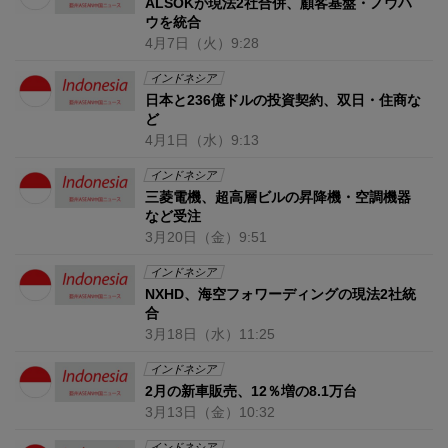
ALSOKが現法2社合併、顧客基盤・ノウハ
ウを統合
4月7日
（火）
9:28
インドネシア
日本と236億ドルの投資契約、双日・住商な
ど
4月1日
（水）
9:13
インドネシア
三菱電機、超高層ビルの昇降機・空調機器
など受注
3月20日
（金）
9:51
インドネシア
NXHD、海空フォワーディングの現法2社統
合
3月18日
（水）
11:25
インドネシア
2月の新車販売、12％増の8.1万台
3月13日
（金）
10:32
インドネシア