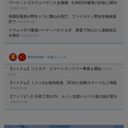
プーケットでスウェーデン人女逮捕 6,000万B被害の詐欺に関与
(8月6日 16:22)
保護区職員が野生トラに襲われ死亡 ファイカケン野生生物保護
区で
(8月6日 09:22)
クウェー川で麻薬パーティーのイカダ 捜査で34人から薬物反応
を検出
(8月5日 12:12)
亜州ASEAN・中国ニュース
【ベトナム】ニイヌマ、スマートランドリー事業を開始
(8月6日
09:19)
【ベトナム】ミスミGが追加投資、DC向け自動ステージなど増産
(8月6日 09:18)
【フィリピン】日本工営のJV、ルソン北部バイパス道の設計受注
(8月6日 09:18)